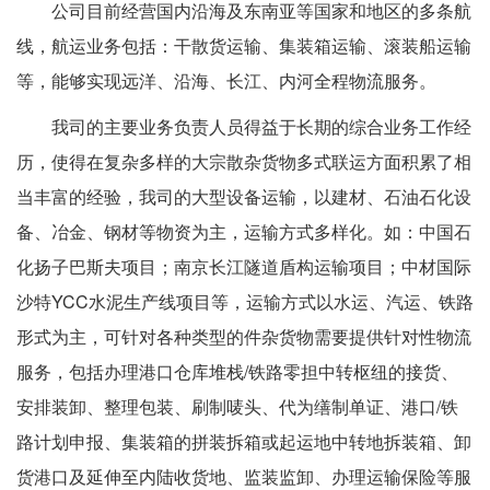
公司目前经营国内沿海及东南亚等国家和地区的多条航
线，航运业务包括：干散货运输、集装箱运输、滚装船运输
等，能够实现远洋、沿海、长江、内河全程物流服务。
我司的主要业务负责人员得益于长期的综合业务工作经
历，使得在复杂多样的大宗散杂货物多式联运方面积累了相
当丰富的经验，我司的大型设备运输，以建材、石油石化设
备、冶金、钢材等物资为主，运输方式多样化。如：中国石
化扬子巴斯夫项目；南京长江隧道盾构运输项目；中材国际
沙特YCC水泥生产线项目等，运输方式以水运、汽运、铁路
形式为主，可针对各种类型的件杂货物需要提供针对性物流
服务，包括办理港口仓库堆栈/铁路零担中转枢纽的接货、
安排装卸、整理包装、刷制唛头、代为缮制单证、港口/铁
路计划申报、集装箱的拼装拆箱或起运地中转地拆装箱、卸
货港口及延伸至内陆收货地、监装监卸、办理运输保险等服