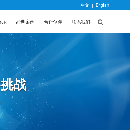
中文
English
|
展示
经典案例
合作伙伴
联系我们
接挑战
务