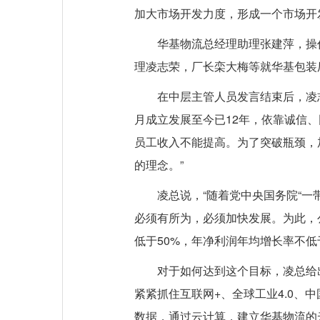
加大市场开发力度，形成一个市场开
华基物流总经理助理张建萍，操
理凌志荣，厂长栾大梅等就华基包装
在中层主管人员发言结束后，凌
月成立发展至今已12年，依靠诚信
员工收入不能提高。为了突破瓶颈，
的理念。”
凌总说，“随着党中央国务院“
必须有所为，必须加快发展。为此，
低于50%，年净利润年均增长率不低
对于如何达到这个目标，凌总给
紧紧抓住互联网+、全球工业4.0、
数据，通过云计算，建立华基物流的